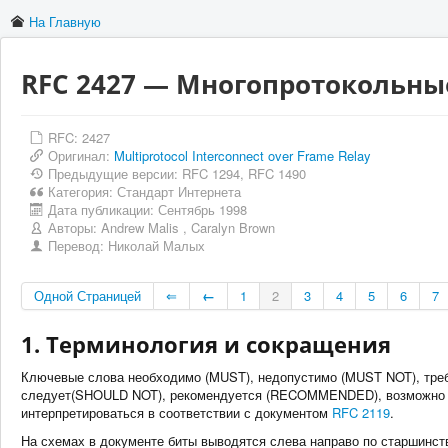
На Главную
RFC 2427 — Многопротокольные
RFC: 2427
Оригинал:
Multiprotocol Interconnect over Frame Relay
Предыдущие версии: RFC 1294, RFC 1490
Категория:
Стандарт Интернета
Дата публикации:
Сентябрь 1998
Авторы:
Andrew Malis
,
Caralyn Brown
Перевод:
Николай Малых
Одной Страницей
⇐
←
1
2
3
4
5
6
7
1. Терминология и сокращения
Ключевые слова необходимо (MUST), недопустимо (MUST NOT), треб
следует(SHOULD NOT), рекомендуется (RECOMMENDED), возможно (
интерпретироваться в соответствии с документом
RFC 2119
.
На схемах в документе биты выводятся слева направо по старшинст