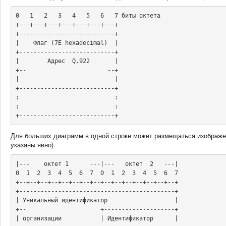
0   1   2   3   4   5   6   7 биты октета

+---+---+---+---+---+---+---+

+---------------------------+

|    Флаг (7E hexadecimal)  |

+---------------------------+

|        Адрес  Q.922       |

+--                       --+

|                           |

+---------------------------+

:                           :

:                           :

+---------------------------+
Для больших диаграмм в одной строке может размещаться изображени
указаны явно).
|---    октет 1      ---|---   октет  2   ---|

0  1  2  3  4  5  6  7  0  1  2  3  4  5  6  7

+--+--+--+--+--+--+--+--+--+--+--+--+--+--+--+

+--------------------------------------------+

| Уникальный идентификатор                   |

+--                     +--------------------+

| организации           | Идентификатор      |
