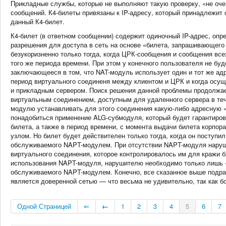
Прикладные службы, которые не выполняют такую проверку, «не оче
сообщений. К4-билеты привязаны к IP-адресу, который принадлежит
данный К4-билет.
К4-билет (в ответном сообщении) содержит одиночный IP-адрес, оп
разрешения для доступа в сеть на основе «билета, запрашивающего 
безукоризненно только тогда, когда ЦРК-сообщения и сообщения все
того же периода времени. При этом у конечного пользователя не бу
заключающееся в том, что NAT-модуль использует один и тот же ад
период виртуального соединеня между клиентом и ЦРК и когда осу
и прикладным сервером. Поиск решения данной проблемы продолжае
виртуальным соединением, доступным для удаленного сервера в тече
модулю устанавливать для этого соединения какую-либо адресную «
понадобиться применение ALG-субмодуля, который будет гарантирова
билета, а также в период времени, с момента выдачи билета корпор
узлом. Но билет будет действителен только тогда, когда он поступил
обслуживаемого NAPT-модулем. При отсутствии NAPT-модуля нарушит
виртуального соединения, которое контролировалось им для кражи 
использования NAPT-модуля, нарушителю необходимо только лишь «п
обслуживаемого NAPT-модулем. Конечно, все сказанное выше подра
является доверенной сетью — что весьма не удивительно, так как бо
Одной Страницей
⇐
←
1
2
3
4
5
6
7