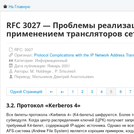
На Главную
RFC 3027 — Проблемы реализац
применением трансляторов сет
RFC: 3027
Оригинал:
Protocol Complications with the IP Network Address Tran
Категория:
Информационный
Дата публикации:
Январь 2001
Авторы:
M. Holdrege
,
P. Srisuresh
Перевод:
Мельников Дмитрий Анатольевич
Одной Страницей
⇐
←
1
2
3
4
5
6
7
3.2. Протокол «Kerberos 4»
Все билеты протокола «Kerberos 4» (К4-билеты) шифруются. Более т
субмодуля. Когда центр распределения ключей (ЦРК) получает запро
требуемый К4-билет, содержащий IP-адрес источника. Однако не все
AFS-система (Andrew File System) является хорошим примером, когд