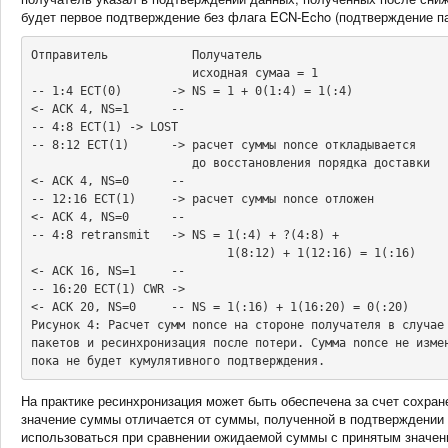
будет первое подтверждение без флага ECN-Echo (подтверждение п
Отправитель            Получатель

                       исходная сумаа = 1

-- 1:4 ECT(0)       -> NS = 1 + 0(1:4) = 1(:4)

<- ACK 4, NS=1      --

-- 4:8 ECT(1) -> LOST

-- 8:12 ECT(1)      -> расчет суммы nonce откладывается

                       до восстановления порядка доставки

<- ACK 4, NS=0      --

-- 12:16 ECT(1)     -> расчет суммы nonce отложен

<- ACK 4, NS=0      --

-- 4:8 retransmit   -> NS = 1(:4) + ?(4:8) +

                            1(8:12) + 1(12:16) = 1(:16)

<- ACK 16, NS=1     --

-- 16:20 ECT(1) CWR ->

<- ACK 20, NS=0     -- NS = 1(:16) + 1(16:20) = 0(:20)

Рисунок 4: Расчет сумм nonce на стороне получателя в случае 
пакетов и ресинхронизация после потери. Сумма nonce не измен
пока не будет кумулятивного подтверждения.
На практике ресинхронизация может быть обеспечена за счет сохран
значение суммы отличается от суммы, полученной в подтверждении
использоваться при сравнении ожидаемой суммы с принятым значен