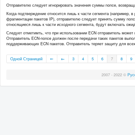
Отправителю следует игнорировать значения суммы nonce, возвращ
Когда подтверждение относится лишь к части сегмента (например, в
фрагментации пакетов IP), отправителю следует принять сумму no
относящиеся лишь к части исходного сегмента, будут включать ожи
Следует отметимть, что при использовании ECN отправитель может 
Отправитель ECN-nonce должен после передачи таких пакетов выпо
поддерживающих ECN пакетов. Отправитель теряет защиту для всех 
Одной Страницей
⇐
←
3
4
5
6
7
8
9
2007 - 2022 ©
Рус