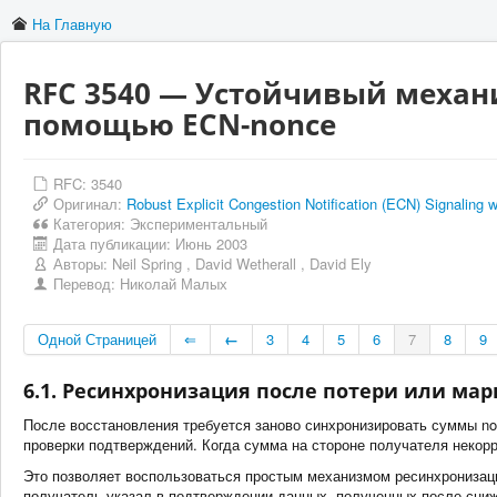
На Главную
RFC 3540 — Устойчивый механ
помощью ECN-nonce
RFC: 3540
Оригинал:
Robust Explicit Congestion Notification (ECN) Signaling 
Категория:
Экспериментальный
Дата публикации:
Июнь 2003
Авторы:
Neil Spring
,
David Wetherall
,
David Ely
Перевод:
Николай Малых
Одной Страницей
⇐
←
3
4
5
6
7
8
9
6.1. Ресинхронизация после потери или ма
После восстановления требуется заново синхронизировать суммы n
проверки подтверждений. Когда сумма на стороне получателя некорр
Это позволяет воспользоваться простым механизмом ресинхронизации
получатель указал в подтверждении данных, полученных после сниж