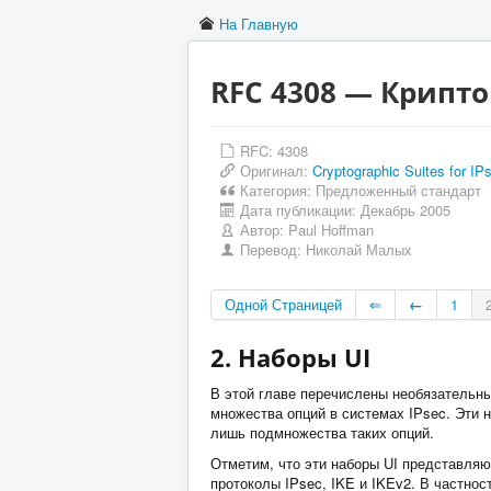
На Главную
RFC 4308 — Крипто
RFC: 4308
Оригинал:
Cryptographic Suites for IP
Категория:
Предложенный стандарт
Дата публикации:
Декабрь 2005
Автор:
Paul Hoffman
Перевод:
Николай Малых
Одной Страницей
⇐
←
1
2. Наборы UI
В этой главе перечислены необязательн
множества опций в системах IPsec. Эти 
лишь подмножества таких опций.
Отметим, что эти наборы UI представляю
протоколы IPsec, IKE и IKEv2. В частнос