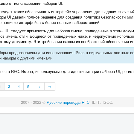
симо от использования наборов UI.
едует также обеспечивать интерфейс управления для задания значений
оры UI давали полное решение для создания политики безопасности бол
е наличие интерфейса с более полным набором опций.
 UI, следует применять для наборов имена, приведенные в этом докум
ров имена, отличающиеся от приведенных ниже, и недопустимо использо
этому документу. Эти требования важны из соображений обеспечения и
боры предназначены для использования IPsec в виртуальных частных с
и наборы с другими именами.
ься в RFC. Имена, используемые для идентификации наборов UI, регист
2
3
4
5
→
⇒
2007 - 2022 ©
Русские переводы RFC
, IETF, ISOC.