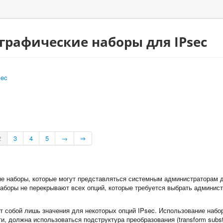
графические наборы для IPsec
sec
2
3
4
5
→
⇒
ые наборы, которые могут представляться системным администраторам 
наборы не перекрывают всех опций, которые требуется выбрать админис
т собой лишь значения для некоторых опций IPsec. Использование набор
ти, должна использоваться подструктура преобразования (transform subst