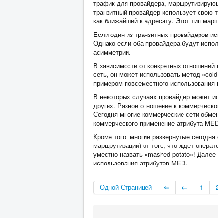
трафик для провайдера, маршрутизирующег
транзитный провайдер использует свою 
как ближайший к адресату. Этот тип ма
Если один из транзитных провайдеров ис
Однако если оба провайдера будут исполь
асимметрии.
В зависимости от конкретных отношений
сеть, он может использовать метод «col
примером повсеместного использования м
В некоторых случаях провайдер может ис
других. Разное отношение к коммерческ
Сегодня многие коммерческие сети обмени
коммерческого применение атрибута MED 
Кроме того, многие развернутые сегодня
маршрутизации) от того, что ждет операто
уместно назвать «mashed potato»! Дале
использования атрибутов MED.
Одной Страницей
⇐
←
1