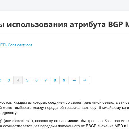
сы использования атрибута BGP 
D) Considerations
2
3
4
5
6
7
8
9
→
⇒
остов, каждый из которых соединен со своей транзитной сетью, а эти с
ей может выбирать между передачей трафика партнеру, ближайшему ко вт
адресату.
ng" (или closest-exit), поскольку он напоминает быстрое перебрасывани
па осуществляется без передачи полученного от EBGP значения MED в 