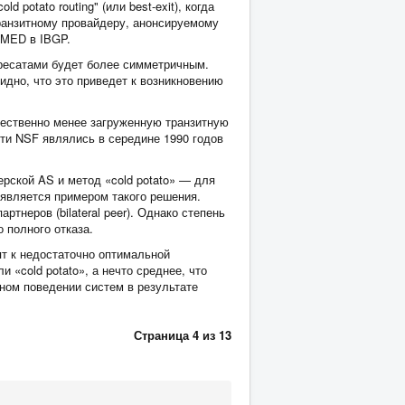
otato routing" (или best-exit), когда
ранзитному провайдеру, анонсируемому
 MED в IBGP.
адресатами будет более симметричным.
идно, что это приведет к возникновению
щественно менее загруженную транзитную
ети NSF являлись в середине 1990 годов
ерской AS и метод «cold potato» — для
является примером такого решения.
тнеров (bilateral peer). Однако степень
 полного отказа.
ят к недостаточно оптимальной
и «cold potato», а нечто среднее, что
ном поведении систем в результате
Страница 4 из 13