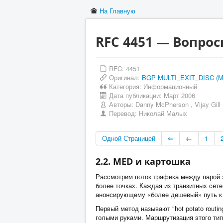
На Главную
RFC 4451 — Вопро
RFC: 4451
Оригинал:
BGP MULTI_EXIT_DISC (ME
Категория:
Информационный
Дата публикации:
Март 2006
Авторы:
Danny McPherson
,
Vijay Gill
Перевод:
Николай Малых
Одной Страницей
⇐
←
1
2.2. MED и картошка
Рассмотрим поток трафика между парой х
более точках. Каждая из транзитных сет
анонсирующему «более дешевый» путь к 
Первый метод называют "hot potato routi
голыми руками. Маршрутизация этого ти