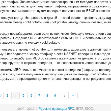
о трафик. Значительно менее распространенным методом является "cold p
транзитную емкость для получения трафика, направляемого смежному т
ршрутизации выполняется путем передачи полученного от EBGP значения
пользует метод «hot potato», а другой — «cold potato», трафик между 
зовать метод «cold potato» или «hot potato» между своими сетями, очев
 между провайдерами, если один из них имеет большую емкость или су
d potato». Созданная NSF магистральная сеть NSFNET и региональные с
аршрутизации по методу «cold potato».
пользовать метод «hot potato» для некоторых адресатов в данной партн
ому и исследовательскому трафику в сети NSFNET середины 1990 годов 
ваются атрибутами MED со своими заказчиками, не делают этого для пар
варьируется в широких пределах — от повсеместного использования до
 системы MED сильно отличаются в своем поведении (например, привод
р и в результате получается маршрутизация не по методу «hot potato» ил
е в документе приводится дополнительная информация о непредусмотрен
2
3
4
5
6
7
8
9
→
⇒
2007 - 2022 ©
Русские переводы RFC
, IETF, ISOC.