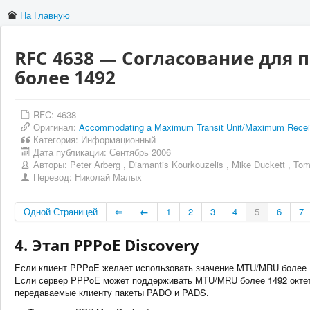
На Главную
RFC 4638 — Согласование для
более 1492
RFC: 4638
Оригинал:
Accommodating a Maximum Transit Unit/Maximum Receiv
Категория:
Информационный
Дата публикации:
Сентябрь 2006
Авторы:
Peter Arberg
,
Diamantis Kourkouzelis
,
Mike Duckett
,
Tom
Перевод:
Николай Малых
Одной Страницей
⇐
←
1
2
3
4
5
6
7
4. Этап PPPoE Discovery
Если клиент PPPoE желает использовать значение MTU/MRU более 14
Если сервер PPPoE может поддерживать MTU/MRU более 1492 октето
передаваемые клиенту пакеты PADO и PADS.