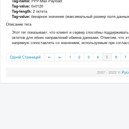
Tag-name:
PPP-Max-Payload
Tag-value:
0x0120
Tag-length:
2 октета
Tag-value:
бинарное значение (максимальный размер поля данных
Описание тега
Этот тег показывает, что клиент и сервер способны поддерживат
октетов для обоих направлений обмена данными. Отметим, что э
напрямую сопоставлять со значением, используемым при согла
Одной Страницей
⇐
←
1
2
3
4
5
6
7
2007 - 2022 ©
Рус