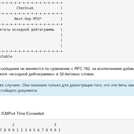
-+-+-+-+-+-+-+-+-+-+-+-+-+-+-+

        Checksum             |

-+-+-+-+-+-+-+-+-+-+-+-+-+-+-+

       Next-Hop MTU*         |

-+-+-+-+-+-+-+-+-+-+-+-+-+-+-+

ктеты исходной дейтаграммы   |

                             |

                             |

                             |

-+-+-+-+-+-+-+-+-+-+-+-+-+-+-+

chable
 сообщения не меняются по сравнению с RFC 792, за исключением добав
 поля «исходной дейтаграммы» в 32-битовых словах.
ех случаях. Оно показано только для деонстрации того, что эти биты за
стойщего документа.
 ICMPv4 Time Exceeded.