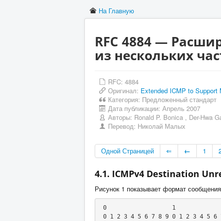
На Главную
RFC 4884 — Расши
из нескольких час
RFC: 4884
Оригинал:
Extended ICMP to Support 
Категория:
Предложенный стандарт
Дата публикации:
Апрель 2007
Авторы:
Ronald P. Bonica
,
Der-Hwa G
Перевод:
Николай Малых
Одной Страницей
⇐
←
1
4.1. ICMPv4 Destination Un
Рисунок 1 показывает формат сообщения 
 0                   1                   2                   3

 0 1 2 3 4 5 6 7 8 9 0 1 2 3 4 5 6 7 8 9 0 1 2 3 4 5 6 7 8 9 0 1
