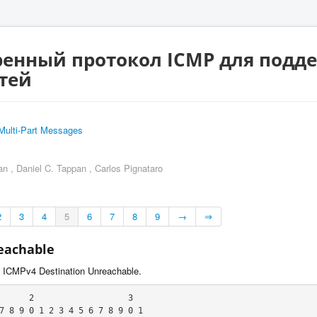
ренный протокол ICMP для под
тей
Multi-Part Messages
an
,
Daniel C. Tappan
,
Carlos Pignataro
2
3
4
5
6
7
8
9
→
⇒
reachable
ICMPv4 Destination Unreachable.