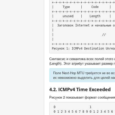
+-+-+-+-+-+-+-+-+-+-+-+-+-+-+-+-+-+
|     Type      |     Code      |  
+-+-+-+-+-+-+-+-+-+-+-+-+-+-+-+-+-+
|     unused    |    Length     |  
+-+-+-+-+-+-+-+-+-+-+-+-+-+-+-+-+-+
|  Заголовок Internet и начальные о
|                                  
|                           //     
|                                  
+-+-+-+-+-+-+-+-+-+-+-+-+-+-+-+-+-+
Рисунок 1: ICMPv4 Destination Unrea
Синтаксис и семантика всех полей этого
(Length). Этот атрибут указывает размер
Поле Next-Hop MTU требуется не во вс
их невозможно выделить для целей на
4.2. ICMPv4 Time Exceeded
Рисунок 2 показывает формат сообщения
 0                   1                   2                   3

 0 1 2 3 4 5 6 7 8 9 0 1 2 3 4 5 6 7 8 9 0 1 2 3 4 5 6 7 8 9 0 1
