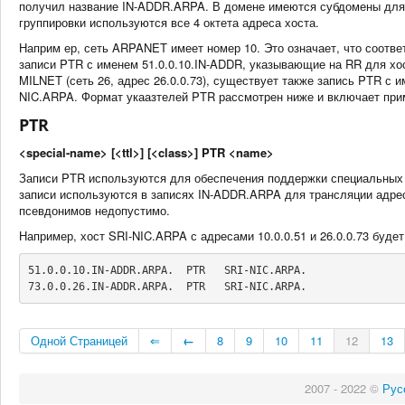
получил название IN-ADDR.ARPA. В домене имеются субдомены для к
группировки используются все 4 октета адреса хоста.
Наприм ер, сеть ARPANET имеет номер 10. Это означает, что соот
записи PTR с именем 51.0.0.10.IN-ADDR, указывающие на RR для хост
MILNET (сеть 26, адрес 26.0.0.73), существует также запись PTR с 
NIC.ARPA. Формат укаазтелей PTR рассмотрен ниже и включает при
PTR
<special-name> [<ttl>] [<class>] PTR <name>
Записи PTR используются для обеспечения поддержки специальных 
записи используются в записях IN-ADDR.ARPA для трансляции адре
псевдонимов недопустимо.
Например, хост SRI-NIC.ARPA с адресами 10.0.0.51 и 26.0.0.73 буде
51.0.0.10.IN-ADDR.ARPA.  PTR   SRI-NIC.ARPA.

73.0.0.26.IN-ADDR.ARPA.  PTR   SRI-NIC.ARPA.
Одной Страницей
⇐
←
8
9
10
11
12
13
2007 - 2022 ©
Рус