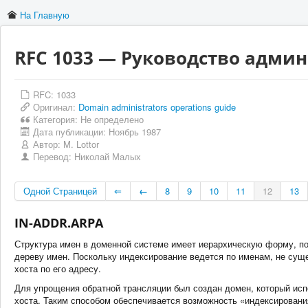
На Главную
RFC 1033 — Руководство адми
RFC: 1033
Оригинал:
Domain administrators operations guide
Категория:
Не определено
Дата публикации:
Ноябрь 1987
Автор:
M. Lottor
Перевод:
Николай Малых
Одной Страницей
⇐
←
8
9
10
11
12
13
IN-ADDR.ARPA
Структура имен в доменной системе имеет иерархическую форму, по
дереву имен. Поскольку индексирование ведется по именам, не сущ
хоста по его адресу.
Для упрощения обратной трансляции был создан домен, который испо
хоста. Таким способом обеспечивается возможность «индексировани