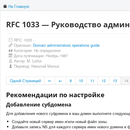
На Главную
RFC 1033 — Руководство адми
RFC: 1033
Оригинал:
Domain administrators operations guide
Категория:
Не определено
Дата публикации:
Ноябрь 1987
Автор:
M. Lottor
Перевод:
Николай Малых
Одной Страницей
⇐
←
9
10
11
12
13
14
Рекомендации по настройке
Добавление субдомена
Для добавления нового субдомена в ваш домен выполните следующ
Создайте новый сервер имен и/или новый файл зоны.
Добавьте запись NS для каждого сервера имен нового домена в 