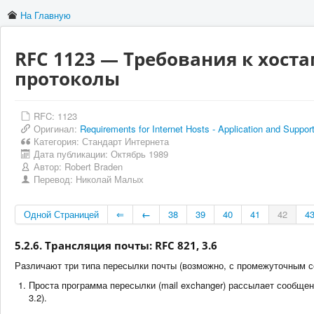
На Главную
RFC 1123 — Требования к хоста
протоколы
RFC: 1123
Оригинал:
Requirements for Internet Hosts - Application and Suppor
Категория:
Стандарт Интернета
Дата публикации:
Октябрь 1989
Автор:
Robert Braden
Перевод:
Николай Малых
Одной Страницей
⇐
←
38
39
40
41
42
4
5.2.6. Трансляция почты: RFC 821, 3.6
Различают три типа пересылки почты (возможно, с промежуточным с
Проста программа пересылки (mail exchanger) рассылает сообщени
3.2).