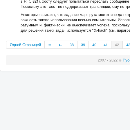
в RFC 821), хосту следует попытаться переслать сообщени
Поскольку этот хост не поддерживает трансляции, ему не тр
Некоторые считают, что задание маршрута может иногда потр
важность такого использования весьма сомнительны. Испол
разумным и, фактически, не обеспечивает успеха, поскольк
для решения таких задач используется "%-hack" (см. парагра
Одной Страницей
⇐
←
38
39
40
41
42
4
2007 - 2022 ©
Рус