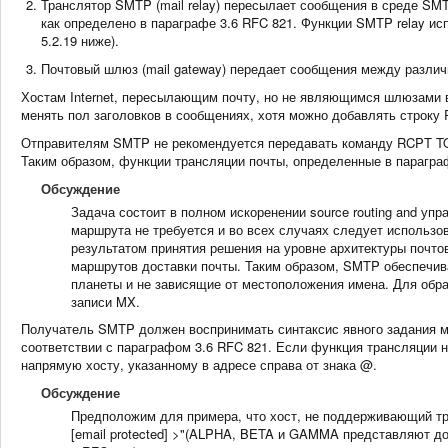
Транслятор SMTP (mail relay) пересылает сообщения в среде SMTP
как определено в параграфе 3.6 RFC 821. Функции SMTP relay ис
5.2.19 ниже).
Почтовый шлюз (mail gateway) передает сообщения между различ
Хостам Internet, пересылающим почту, но не являющимся шлюзами в д
менять пол заголовков в сообщениях, хотя можно добавлять строку R
Отправителям SMTP не рекомендуется передавать команду RCPT TO:
Таким образом, функции трансляции почты, определенные в параграф
Обсуждение
Задача состоит в полном искоренении source routing and упр
маршрута не требуется и во всех случаях следует использов
результатом принятия решения на уровне архитектуры почто
маршрутов доставки почты. Таким образом, SMTP обеспечивае
планеты и не зависящие от местоположения имена. Для обра
записи MX.
Получатель SMTP должен воспринимать синтаксис явного задания мар
соответствии с параграфом 3.6 RFC 821. Если функция трансляции 
напрямую хосту, указанному в адресе справа от знака @.
Обсуждение
Предположим для примера, что хост, не поддерживающий 
[email protected] >"(ALPHA, BETA и GAMMA представляют дом