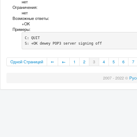
нет
Ограничения:
нет
Возможные ответы:
+OK
Примеры:
C: QUIT

S: +OK dewey POP3 server signing off
Одной Страницей
⇐
←
1
2
3
4
5
6
7
2007 - 2022 ©
Рус