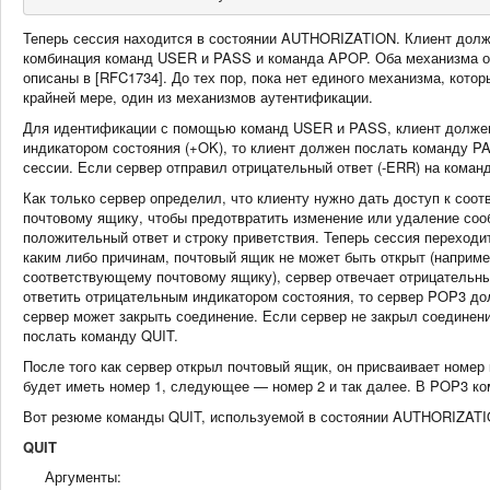
Теперь сессия находится в состоянии AUTHORIZATION. Клиент долже
комбинация команд USER и PASS и команда APOP. Оба механизма о
описаны в [RFC1734]. До тех пор, пока нет единого механизма, кот
крайней мере, один из механизмов аутентификации.
Для идентификации с помощью команд USER и PASS, клиент должен
индикатором состояния (+OK), то клиент должен послать команду P
сессии. Если сервер отправил отрицательный ответ (-ERR) на коман
Как только сервер определил, что клиенту нужно дать доступ к со
почтовому ящику, чтобы предотвратить изменение или удаление со
положительный ответ и строку приветствия. Теперь сессия переход
каким либо причинам, почтовый ящик не может быть открыт (наприме
соответствующему почтовому ящику), сервер отвечает отрицательны
ответить отрицательным индикатором состояния, то сервер POP3 дол
сервер может закрыть соединение. Если сервер не закрыл соединени
послать команду QUIT.
После того как сервер открыл почтовый ящик, он присваивает номе
будет иметь номер 1, следующее — номер 2 и так далее. В POP3 ко
Вот резюме команды QUIT, используемой в состоянии AUTHORIZATI
QUIT
Аргументы: