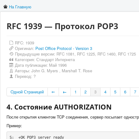
На Главную
RFC 1939 — Протокол POP3
RFC: 1939
Оригинал:
Post Office Protocol - Version 3
Предыдущие версии: RFC 1081, RFC 1225, RFC 1460, RFC 1725
Категория:
Стандарт Интернета
Дата публикации:
Май 1996
Авторы:
John G. Myers
,
Marshall T. Rose
Перевод:
?
Одной Страницей
⇐
←
1
2
3
4
5
6
7
4. Состояние AUTHORIZATION
После открытия клиентом TCP соединения, сервер посылает одностр
Пример:
S:  +OK POP3 server ready