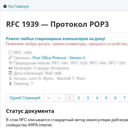
На Главную
RFC 1939 — Протокол POP3
Ремонт любых стационарных компьютеров на дому!
Поменяем любую деталь: замена клавиатуры, зарядного устройства,
RFC: 1939
Оригинал:
Post Office Protocol - Version 3
Предыдущие версии: RFC 1081, RFC 1225, RFC 1460, RFC 1725
Категория:
Стандарт Интернета
Дата публикации:
Май 1996
Авторы:
John G. Myers , Marshall T. Rose
Перевод:
?
Одной Страницей
⇐
←
1
2
3
4
5
6
7
Статус документа
В этом RFC описывается стандартный метод инкапсуляции дейтаграмм
сообщества ARPA-Internet.