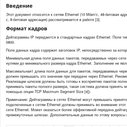
Введение
Этот документ относится к сетям Ethernet (10 Мбит/с, 48-битовая адр
с, 8-битовая адресация) рассматривается в работе [3].
Формат кадров
Дейтаграммы IP передаются в стандартных кадрах Ethernet. Поле ти
0800.
Поле данных кадра содержит заголовок IP, непосредственно за кото
Минимальная длина поля данных пакетов, передаваемых через сети E
нулями до минимального размера кадра Ethernet. Заполнение не явля
Максимальная1 длина поля данных для пакетов, передаваемых через 
должен превышать это значение при передаче через Ethernet. Реком
Реализации шлюзов должны быть готовы к восприятию пакетов полн
принимать пакеты полного размера, такая система должна принять 
помощью опции TCP Maximum Segment Size [4]).
Примечание: Дейтаграммы в сетях Ethernet могут превышать принятое
подключенные к сетям Ethernet должны принимать во внимание этот
сети Ethernet. Может оказаться более эффективной передача дейта
промежуточных шлюзах. Дополнительные данные по этому вопросы п