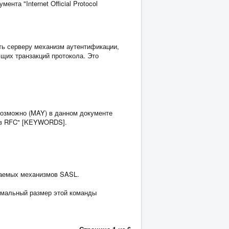
та "Internet Official Protocol
ть серверу механизм аутентификации,
щих транзакций протокола. Это
озможно (MAY) в данном документе
й в RFC" [KEYWORDS].
ваемых механизмов SASL.
имальный размер этой команды