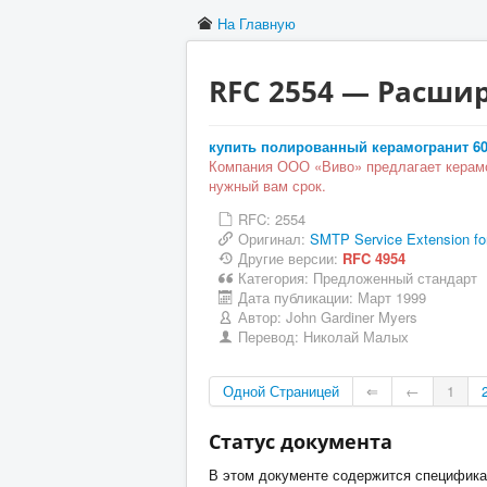
На Главную
RFC 2554 — Расши
купить полированный керамогранит 60
Компания ООО «Виво» предлагает керамо
нужный вам срок.
RFC: 2554
Оригинал:
SMTP Service Extension for
Другие версии:
RFC 4954
Категория:
Предложенный стандарт
Дата публикации:
Март 1999
Автор:
John Gardiner Myers
Перевод:
Николай Малых
Одной Страницей
⇐
←
1
Статус документа
В этом документе содержится спецификац