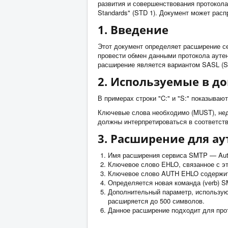
развития и совершенствования протокола. 
Standards" (STD 1). Документ может расп
1. Введение
Этот документ определяет расширение с
провести обмен данными протокола ауте
расширение является вариантом SASL (Simp
2. Используемые в д
В примерах строки "C:" и "S:" показываю
Ключевые слова необходимо (MUST), нед
должны интерпретироваться в соответст
3. Расширение для а
Имя расширения сервиса SMTP — Auth
Ключевое слово EHLO, связанное с 
Ключевое слово AUTH EHLO содержит
Определяется новая команда (verb)
Дополнительный параметр, использу
расширяется до 500 символов.
Данное расширение подходит для про