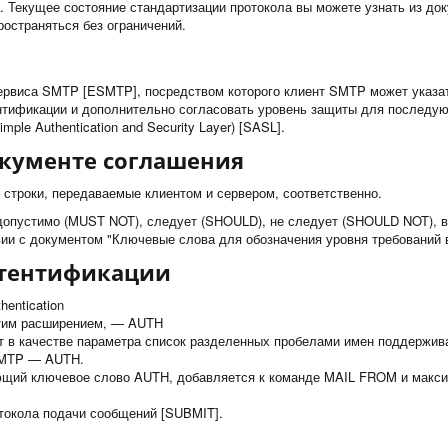
Текущее состояние стандартизации протокола вы можете узнать из докумен
ространяться без ограничений.
ервиса SMTP [ESMTP], посредством которого клиент SMTP может указа
нтификации и дополнительно согласовать уровень защиты для последую
le Authentication and Security Layer) [SASL].
окументе соглашения
т строки, передаваемые клиентом и сервером, соответственно.
опустимо (MUST NOT), следует (SHOULD), не следует (SHOULD NOT), в
вии с документом "Ключевые слова для обозначения уровня требовани
утентификации
entication
этим расширением, — AUTH
 в качестве параметра список разделенных пробелами имен поддержи
 SMTP — AUTH.
ющий ключевое слово AUTH, добавляется к команде MAIL FROM и макс
токола подачи сообщений [SUBMIT].