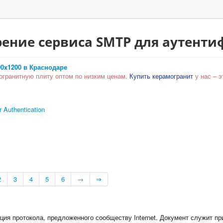
рение сервиса SMTP для аутент
0x1200 в Краснодаре
гранитную плиту оптом по низким ценам.
Купить керамогранит
у нас – э
 Authentication
2
3
4
5
6
→
⇒
ия протокола, предложенного сообществу Internet. Документ служит пр