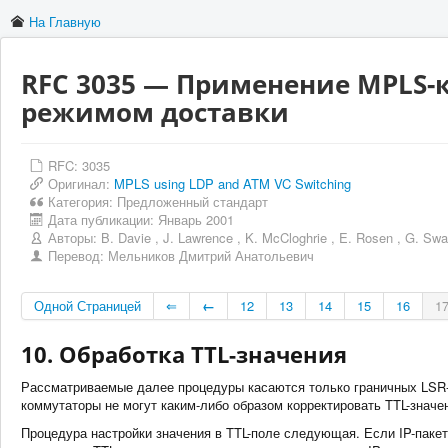
На Главную
RFC 3035 — Применение MPLS-
режимом доставки
RFC: 3035
Оригинал:
MPLS using LDP and ATM VC Switching
Категория:
Предложенный стандарт
Дата публикации:
Январь 2001
Авторы:
B. Davie
,
J. Lawrence
,
K. McCloghrie
,
E. Rosen
,
G. Swa
Перевод:
Мельников Дмитрий Анатольевич
Одной Страницей
⇐
←
12
13
14
15
16
1
10. Обработка TTL-значения
Рассматриваемые далее процедуры касаются только граничных LSR
коммутаторы не могут каким-либо образом корректировать TTL-значе
Процедура настройки значения в TTL-поле следующая. Если IP-паке