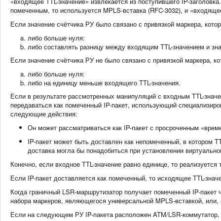
«входящее TTL-значение» извлекается из поступившего IP-заголовка
помеченным, то используется MPLS-вставка (RFC-3032), и «входящее
Если значение счётчика РУ было связано с привязкой маркера, котор
либо больше нуля:
либо составлять разницу между входящим TTL-значением и зна
Если значение счётчика РУ не было связано с привязкой маркера, ко
либо больше нуля:
либо на единицу меньше входящего TTL-значения.
Если в результате рассмотренных манипуляций с входным TTL-значе
передаваться как помеченный IP-пакет, использующий специализиров
следующие действия:
Он может рассматриваться как IP-пакет с просроченным «врем
IP-пакет может быть доставлен как непомеченный, в котором T
доставка могла бы понадобиться при установлении виртуально
Конечно, если входное TTL-значение равно единице, то реализуется
Если IP-пакет доставляется как помеченный, то исходящее TTL-знач
Когда граничный LSR-маршрутизатор получает помеченный IP-пакет ч
набора маркеров, являющегося универсальной MPLS-вставкой, или, е
Если на следующем РУ IP-пакета расположен ATM/LSR-коммутатор, 