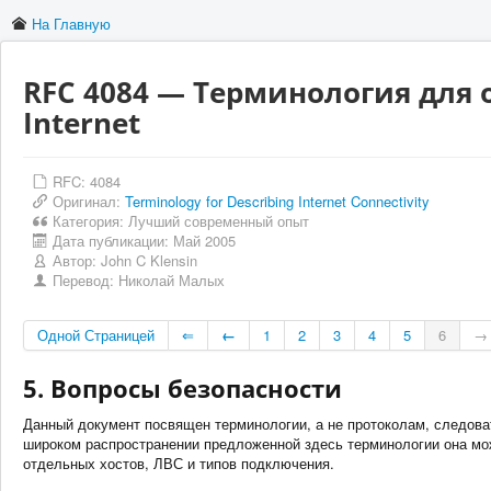
На Главную
RFC 4084 — Терминология для 
Internet
RFC: 4084
Оригинал:
Terminology for Describing Internet Connectivity
Категория:
Лучший современный опыт
Дата публикации:
Май 2005
Автор:
John C Klensin
Перевод:
Николай Малых
Одной Страницей
⇐
←
1
2
3
4
5
6
→
5. Вопросы безопасности
Данный документ посвящен терминологии, а не протоколам, следоват
широком распространении предложенной здесь терминологии она мо
отдельных хостов, ЛВС и типов подключения.