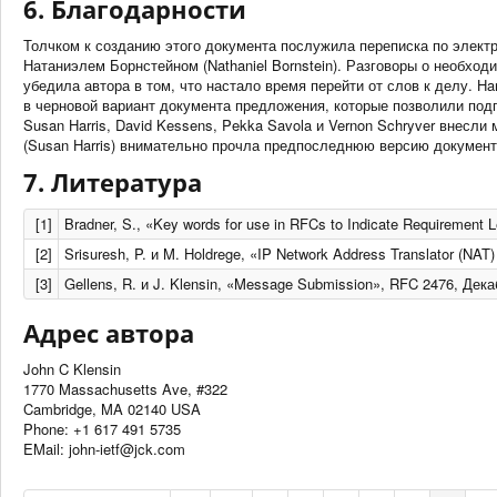
6. Благодарности
Толчком к созданию этого документа послужила переписка по электро
Натаниэлем Борнстейном (Nathaniel Bornstein). Разговоры о необход
убедила автора в том, что настало время перейти от слов к делу. Hara
в черновой вариант документа предложения, которые позволили подгот
Susan Harris, David Kessens, Pekka Savola и Vernon Schryver внес
(Susan Harris) внимательно прочла предпоследнюю версию документа 
7. Литература
[1]
Bradner, S., «Key words for use in RFCs to Indicate Requirement
[2]
Srisuresh, P. и M. Holdrege, «IP Network Address Translator (NAT
[3]
Gellens, R. и J. Klensin, «Message Submission», RFC 2476, Дека
Адрес автора
John C Klensin
1770 Massachusetts Ave, #322
Cambridge, MA 02140 USA
Phone: +1 617 491 5735
EMail:
moc.kcj@ftei-nhoj