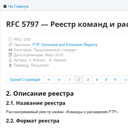
На Главную
RFC 5797 — Реестр команд и р
RFC: 5797
Оригинал:
FTP Command and Extension Registry
Категория:
Предложенный стандарт
Дата публикации:
Март 2010
Авторы:
J. Klensin
,
A. Hoenes
Перевод:
StLeutnant
Одной Страницей
⇐
←
1
2
3
4
5
6
→
2. Описание реестра
2.1. Название реестра
Рассматриваемый реестр назван «Команды и расширения FTP».
2.2. Формат реестра