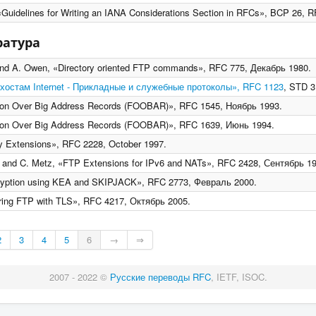
 «Guidelines for Writing an IANA Considerations Section in RFCs», BCP 26, 
ратура
, and A. Owen, «Directory oriented FTP commands», RFC 775, Декабрь 1980.
 хостам Internet - Прикладные и служебные протоколы», RFC 1123
, STD 3
ation Over Big Address Records (FOOBAR)», RFC 1545, Ноябрь 1993.
ation Over Big Address Records (FOOBAR)», RFC 1639, Июнь 1994.
ty Extensions», RFC 2228, October 1997.
, and C. Metz, «FTP Extensions for IPv6 and NATs», RFC 2428, Сентябрь 1
cryption using KEA and SKIPJACK», RFC 2773, Февраль 2000.
uring FTP with TLS», RFC 4217, Октябрь 2005.
2
3
4
5
6
→
⇒
2007 - 2022 ©
Русские переводы RFC
, IETF, ISOC.