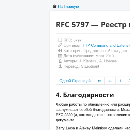
На Главную
RFC 5797 — Реестр
RFC: 5797
Оригинал:
FTP Command and Extensio
Категория:
Предложенный стандарт
Дата публикации:
Март 2010
Авторы:
J. Klensin
,
A. Hoenes
Перевод:
StLeutnant
Одной Страницей
⇐
←
1
4. Благодарности
Любые работы по обновлению или расшире
заслуживает особой благодарности. Мех
RFC 2389 (и, как следствие, накопление 
документа.
Barry Leiba и Alexey Melnikov сделали 