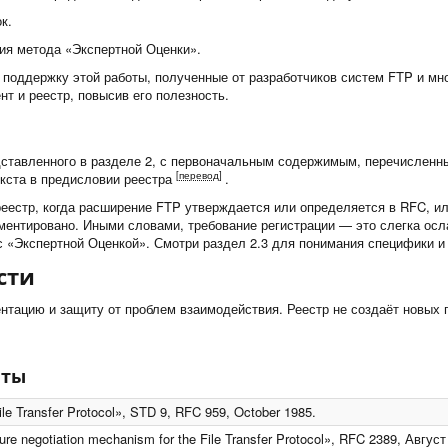
к.
ния метода «Экспертной Оценки».
поддержку этой работы, полученные от разработчиков систем FTP и мно
т и реестр, повысив его полезность.
дставленного в разделе 2, с первоначальным содержимым, перечисленны
[перевод]
текста в предисловии реестра
.
реестр, когда расширение FTP утверждается или определяется в RFC, и
ментировано. Иными словами, требование регистрации — это слегка ос
с «Экспертной Оценкой». Смотри раздел 2.3 для понимания специфики и
сти
нтацию и защиту от проблем взаимодействия. Реестр не создаёт новых 
нты
File Transfer Protocol», STD 9, RFC 959, October 1985.
ure negotiation mechanism for the File Transfer Protocol», RFC 2389, Август