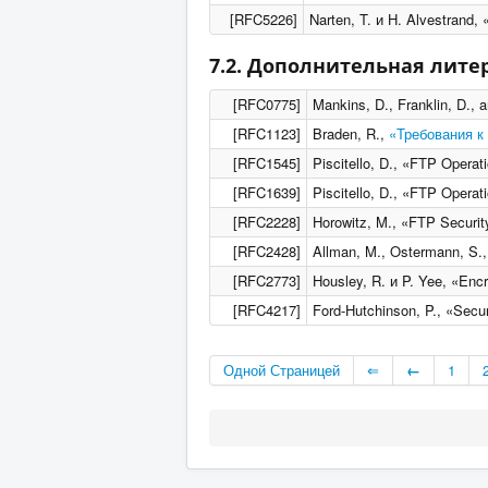
[RFC5226]
Narten, T. и H. Alvestrand,
7.2. Дополнительная лите
[RFC0775]
Mankins, D., Franklin, D.
[RFC1123]
Braden, R.,
«Требования к
[RFC1545]
Piscitello, D., «FTP Oper
[RFC1639]
Piscitello, D., «FTP Oper
[RFC2228]
Horowitz, M., «FTP Securi
[RFC2428]
Allman, M., Ostermann, S.
[RFC2773]
Housley, R. и P. Yee, «En
[RFC4217]
Ford-Hutchinson, P., «Sec
Одной Страницей
⇐
←
1