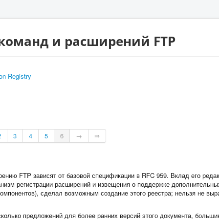
 команд и расширений FTP
n Registry
2
3
4
5
6
→
⇒
нию FTP зависят от базовой спецификации в RFC 959. Вклад его редакто
анизм регистрации расширений и извещения о поддержке дополнительны
компонентов), сделал возможным создание этого реестра; нельзя не выр
несколько предложений для более ранних версий этого документа, больш