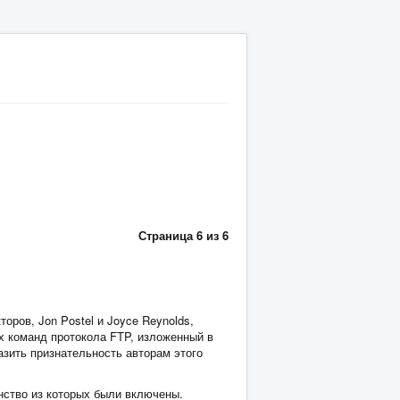
Страница 6 из 6
ров, Jon Postel и Joyce Reynolds,
х команд протокола FTP, изложенный в
азить признательность авторам этого
инство из которых были включены.