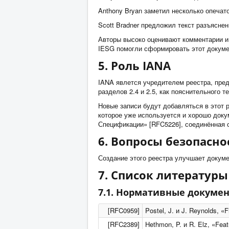
Anthony Bryan заметил несколько опечато
Scott Bradner предложил текст разъясне
Авторы высоко оценивают комментарии и 
IESG помогли сформировать этот докумен
5. Роль IANA
IANA явлется учредителем реестра, пре
разделов 2.4 и 2.5, как пояснительного 
Новые записи будут добавляться в этот 
которое уже используется и хорошо доку
Спецификации» [RFC5226], соединённая 
6. Вопросы безопасно
Создание этого реестра улучшает докуме
7. Список литературы
7.1. Нормативные докуме
[RFC0959]
Postel, J. и J. Reynolds, «
[RFC2389]
Hethmon, P. и R. Elz, «Feat