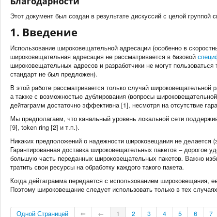
Благодарности
Этот документ был создан в результате дискуссий с целой группой сп
1. Введение
Использование широковещательной адресации (особенно в скоростн
широковещательная адресация не рассматривается в базовой
специ
широковещательных адресов и разработчики не могут пользоваться та
стандарт не был предложен).
В этой работе рассматривается только случай широковещательной р
а также с возможностью дублирования (вопросы широковещательной
дейтаграмм достаточно эффективна [1], несмотря на отсутствие гар
Мы предполагаем, что канальный уровень локальной сети поддержив
[9], token ring [2] и т.п.).
Никаких предположений о надежности широковещания не делается (э
Гарантированная доставка широковещательных пакетов – дорогое уд
большую часть переданных широковещательных пакетов. Важно избе
тратить свои ресурсы на обработку каждого такого пакета.
Когда дейтаграмма передается с использованием широковещания, ее
Поэтому широковещание следует использовать только в тех случаях
Одной Страницей
⇐
←
1
2
3
4
5
6
7