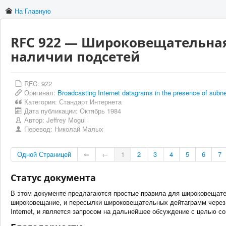
На Главную
RFC 922 — Широковещательная
наличии подсетей
RFC: 922
Оригинал:
Broadcasting Internet datagrams in the presence of subn
Категория:
Стандарт Интернета
Дата публикации:
Октябрь 1984
Автор:
Jeffrey Mogul
Перевод:
Николай Малых
Одной Страницей
⇐
←
1
2
3
4
5
6
7
Статус документа
В этом документе предлагаются простые правила для широковещате
широковещание, и пересылки широковещательных дейтаграмм через
Internet, и является запросом на дальнейшее обсуждение с целью с