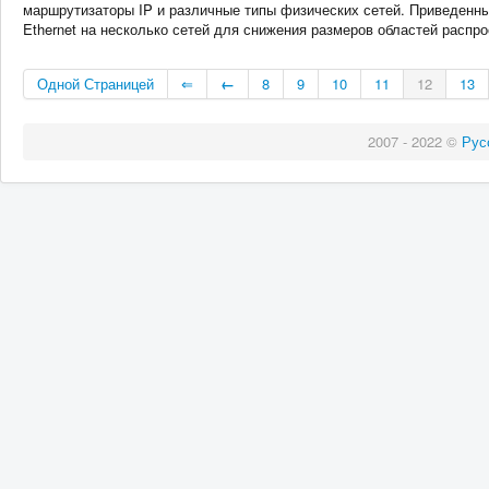
маршрутизаторы IP и различные типы физических сетей. Приведенны
Ethernet на несколько сетей для снижения размеров областей распр
Одной Страницей
⇐
←
8
9
10
11
12
13
2007 - 2022 ©
Рус