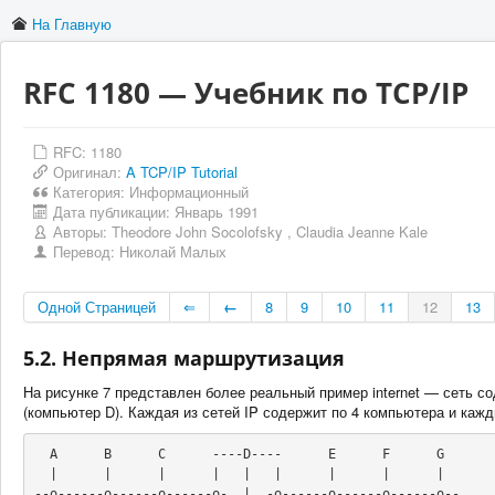
На Главную
RFC 1180 — Учебник по TCP/IP
RFC: 1180
Оригинал:
A TCP/IP Tutorial
Категория:
Информационный
Дата публикации:
Январь 1991
Авторы:
Theodore John Socolofsky
,
Claudia Jeanne Kale
Перевод:
Николай Малых
Одной Страницей
⇐
←
8
9
10
11
12
13
5.2. Непрямая маршрутизация
На рисунке 7 представлен более реальный пример internet — сеть со
(компьютер D). Каждая из сетей IP содержит по 4 компьютера и кажд
  A      B      C      ----D----      E      F      G

  |      |      |      |   |   |      |      |      |

--o------o------o------o-  |  -o------o------o------o--
