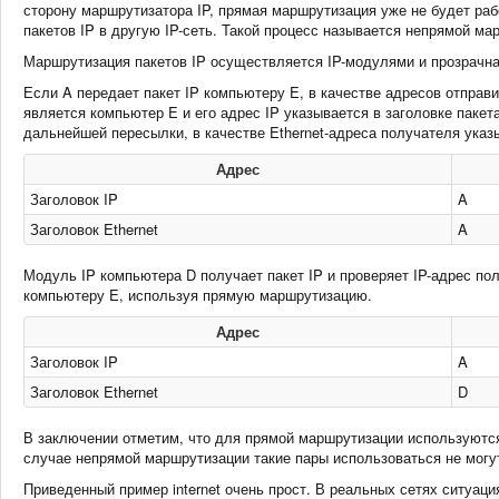
сторону маршрутизатора IP, прямая маршрутизация уже не будет ра
пакетов IP в другую IP-сеть. Такой процесс называется непрямой маршр
Маршрутизация пакетов IP осуществляется IP-модулями и прозрачна
Если A передает пакет IP компьютеру E, в качестве адресов отправи
является компьютер E и его адрес IP указывается в заголовке паке
дальнейшей пересылки, в качестве Ethernet-адреса получателя указ
Адрес
Заголовок IP
A
Заголовок Ethernet
A
Модуль IP компьютера D получает пакет IP и проверяет IP-адрес пол
компьютеру E, используя прямую маршрутизацию.
Адрес
Заголовок IP
A
Заголовок Ethernet
D
В заключении отметим, что для прямой маршрутизации используются 
случае непрямой маршрутизации такие пары использоваться не могу
Приведенный пример internet очень прост. В реальных сетях ситуа