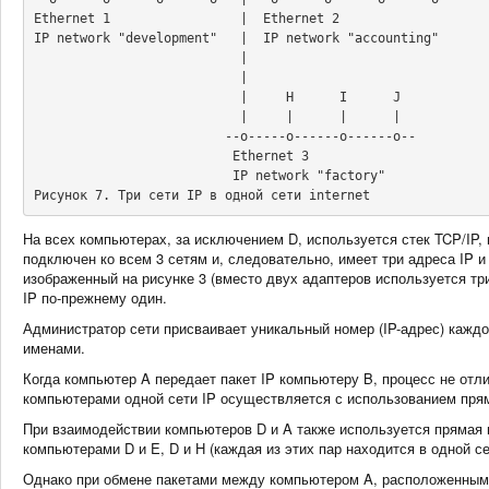
Ethernet 1                 |  Ethernet 2

IP network "development"   |  IP network "accounting"

                           |

                           |

                           |     H      I      J

                           |     |      |      |

                         --o-----o------o------o--

                          Ethernet 3

                          IP network "factory"

Рисунок 7. Три сети IP в одной сети internet
На всех компьютерах, за исключением D, используется стек TCP/IP,
подключен ко всем 3 сетям и, следовательно, имеет три адреса IP и
изображенный на рисунке 3 (вместо двух адаптеров используется тр
IP по-прежнему один.
Администратор сети присваивает уникальный номер (IP-адрес) каждом
именами.
Когда компьютер A передает пакет IP компьютеру B, процесс не от
компьютерами одной сети IP осуществляется с использованием пря
При взаимодействии компьютеров D и A также используется прямая 
компьютерами D и E, D и H (каждая из этих пар находится в одной се
Однако при обмене пакетами между компьютером A, расположенным 