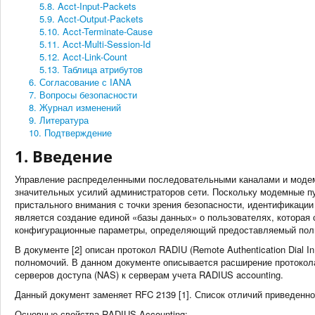
5.8. Acct-Input-Packets
5.9. Acct-Output-Packets
5.10. Acct-Terminate-Cause
5.11. Acct-Multi-Session-Id
5.12. Acct-Link-Count
5.13. Таблица атрибутов
6. Согласование с IANA
7. Вопросы безопасности
8. Журнал изменений
9. Литература
10. Подтверждение
1. Введение
Управление распределенными последовательными каналами и модем
значительных усилий администраторов сети. Поскольку модемные п
пристального внимания с точки зрения безопасности, идентификаци
является создание единой «базы данных» о пользователях, которая 
конфигурационные параметры, определяющий предоставляемый пользов
В документе [2] описан протокол RADIU (Remote Authentication Dial 
полномочий. В данном документе описывается расширение протокол
серверов доступа (NAS) к серверам учета RADIUS accounting.
Данный документ заменяет RFC 2139 [1]. Список отличий приведенн
Основные свойства RADIUS Accounting: