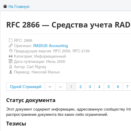
На Главную
RFC 2866 — Средства учета RAD
RFC: 2866
Оригинал:
RADIUS Accounting
Предыдущие версии: RFC 2059, RFC 2139
Категория:
Информационный
Дата публикации:
Июнь 2000
Автор:
Carl Rigney
Перевод:
Николай Малых
Одной Страницей
⇐
←
1
2
3
4
5
6
7
Статус документа
Этот документ содержит информацию, адресованную сообществу Inter
распространение документа без каких-либо ограничений.
Тезисы