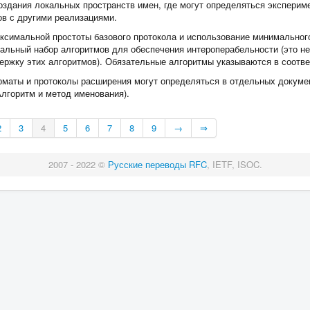
здания локальных пространств имен, где могут определяться эксперим
ов с другими реализациями.
ксимальной простоты базового протокола и использование минимальног
ьный набор алгоритмов для обеспечения интероперабельности (это не 
ержку этих алгоритмов). Обязательные алгоритмы указываются в соотв
маты и протоколы расширения могут определяться в отдельных докуме
Алгоритм и метод именования).
2
3
4
5
6
7
8
9
→
⇒
2007 - 2022 ©
Русские переводы RFC
, IETF, ISOC.