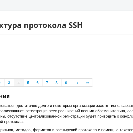
ктура протокола SSH
2
3
4
5
6
7
8
9
→
⇒
ения
зоваться достаточно долго и некоторые организации захотят использов
рализованная регистрация всех расширений весьма обременительна, ос
оны, отсутствие централизованной регистрации будет приводить к конф
й протокола.
ритмов, методов, форматов и расширений протокола с помощью текст