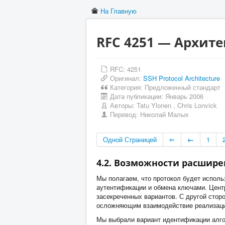
На Главную
RFC 4251 — Архите
RFC: 4251
Оригинал:
SSH Protocol Architecture
Категория:
Предложенный стандарт
Дата публикации:
Январь 2006
Авторы:
Tatu Ylonen
,
Chris Lonvick
Перевод:
Николай Малых
Одной Страницей
⇐
←
1
4.2. Возможности расшир
Мы полагаем, что протокол будет исполь
аутентификации и обмена ключами. Цент
засекреченных вариантов. С другой стор
осложняющим взаимодействие реализаци
Мы выбрали вариант идентификации алго