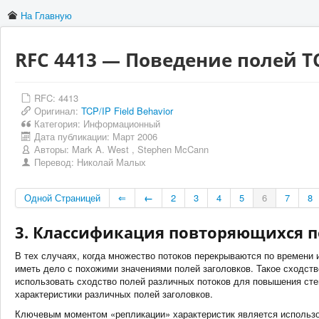
На Главную
RFC 4413 — Поведение полей T
RFC: 4413
Оригинал:
TCP/IP Field Behavior
Категория:
Информационный
Дата публикации:
Март 2006
Авторы:
Mark A. West
,
Stephen McCann
Перевод:
Николай Малых
Одной Страницей
⇐
←
2
3
4
5
6
7
8
3. Классификация повторяющихся п
В тех случаях, когда множество потоков перекрываются по времени 
иметь дело с похожими значениями полей заголовков. Такое сходство
использовать сходство полей различных потоков для повышения сте
характеристики различных полей заголовков.
Ключевым моментом «репликации» характеристик является использова