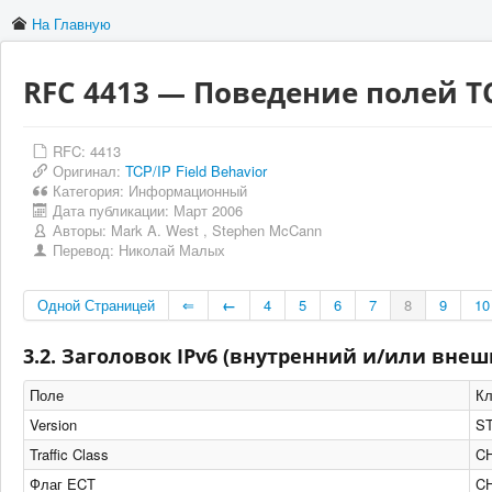
На Главную
RFC 4413 — Поведение полей T
RFC: 4413
Оригинал:
TCP/IP Field Behavior
Категория:
Информационный
Дата публикации:
Март 2006
Авторы:
Mark A. West
,
Stephen McCann
Перевод:
Николай Малых
Одной Страницей
⇐
←
4
5
6
7
8
9
10
3.2. Заголовок IPv6 (внутренний и/или вне
Поле
Кл
Version
ST
Traffic Class
C
Флаг ECT
C