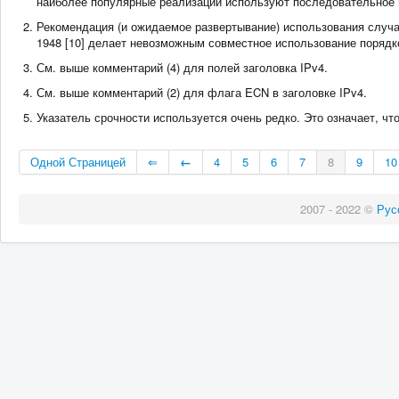
наиболее популярные реализации используют последовательное 
Рекомендация (и ожидаемое развертывание) использования случ
1948 [10] делает невозможным совместное использование порядк
См. выше комментарий (4) для полей заголовка IPv4.
См. выше комментарий (2) для флага ECN в заголовке IPv4.
Указатель срочности используется очень редко. Это означает, чт
Одной Страницей
⇐
←
4
5
6
7
8
9
10
2007 - 2022 ©
Рус