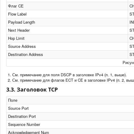
Флаг CE
C
Flow Label
ST
Payload Length
I
Next Header
ST
Hop Limit
C
Source Address
ST
Destination Address
ST
Рисун
См. примечание для поля DSCP в заголовке IPv4 (п. 1, выше).
См. примечание для флагов ECT и CE в заголовке IPv4 (п. 2, выш
3.3. Заголовок TCP
Поле
Source Port
Destination Port
Sequence Number
Acknowledgement Num