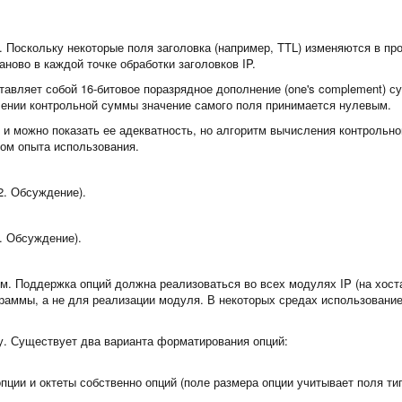
 Поскольку некоторые поля заголовка (например, TTL) изменяются в пр
ново в каждой точке обработки заголовков IP.
тавляет собой 16-битовое поразрядное дополнение (one's complement) с
лении контрольной суммы значение самого поля принимается нулевым.
 и можно показать ее адекватность, но алгоритм вычисления контрольн
ом опыта использования.
2. Обсуждение).
. Обсуждение).
м. Поддержка опций должна реализоваться во всех модулях IP (на хост
раммы, а не для реализации модуля. В некоторых средах использование
. Существует два варианта форматирования опций:
опции и октеты собственно опций (поле размера опции учитывает поля ти