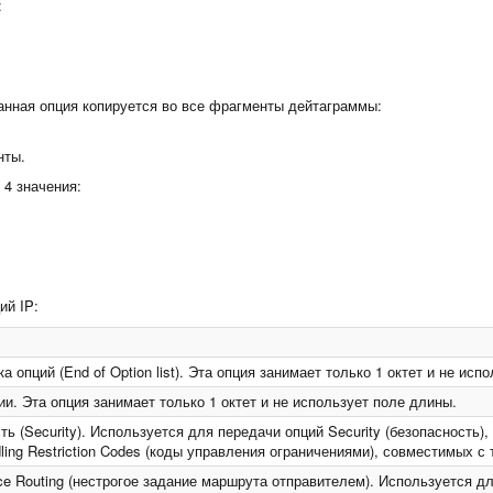
:
данная опция копируется во все фрагменты дейтаграммы:
нты.
 4 значения:
й IP:
а опций (End of Option list). Эта опция занимает только 1 октет и не исп
ии. Эта опция занимает только 1 октет и не использует поле длины.
ь (Security). Используется для передачи опций Security (безопасность),
dling Restriction Codes (коды управления ограничениями), совместимых 
ce Routing (нестрогое задание маршрута отправителем). Используется д