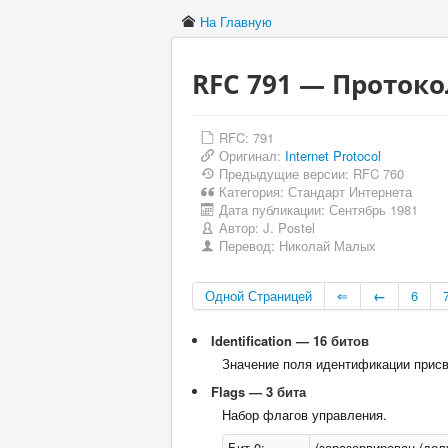
На Главную
RFC 791 — Протокол 
RFC: 791
Оригинал:
Internet Protocol
Предыдущие версии: RFC 760
Категория:
Стандарт Интернета
Дата публикации:
Сентябрь 1981
Автор:
J. Postel
Перевод:
Николай Малых
Одной Страницей
⇐
←
6
Identification — 16 битов
Значение поля идентификации присв
Flags — 3 бита
Набор флагов управления.
Бит 0:
(зарезервирован (дол