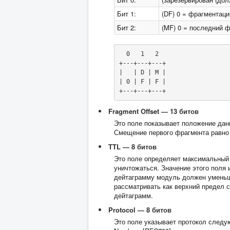
Бит 1:
(DF) 0 = фрагментаци
Бит 2:
(MF) 0 = последний ф
  0   1   2

+---+---+---+

|   | D | M |

| 0 | F | F |

+---+---+---+
Fragment Offset — 13 битов
Это поле показывает положение данн
Смещение первого фрагмента равно
TTL — 8 битов
Это поле определяет максимальный 
уничтожаться. Значение этого поля 
дейтаграмму модуль должен уменьша
рассматривать как верхний предел 
дейтаграмм.
Protocol — 8 битов
Это поле указывает протокол следу