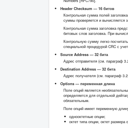
Numbers [RFC790].
Header Checksum — 16 битов
Контрольная сумма полей заголовка.
суммы проверяется и вычисляется за
Контрольная сумма заголовка предс
битовых слов заголовка. При вычис
Контрольную сумму легко посчитать
специальной процедурой CRC с учет
Source Address — 32 бита
Адрес отправителя (см. параграф 3.
Destination Address — 32 бита
Адрес получателя (см. параграф 3.2
Options — переменная длина
Поле опций является необязательны
определяется для отдельной дейтаг
обязательным.
Поле опций имеет переменную длину
однооктетные опции;
октет типа опции, октет размера 