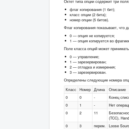
Октет типа опции содержит три поля
флаг копирования (1 бит);
класс опции (2 бита);
номер опции (5 битов).
Флаг копирования показывает, что 
0 — опция не копируется;
1 — опция копируется во фрагме
Поле класса опций может принимать
0 — управление;
1 — зарезервирован;
2 — отладка и измерения;
3 — зарезервирован.
Определены следующие номера опци
Класс
Номер
Длина
Описание
0
0
-
Конец списк
0
1
-
Нет операц
0
2
11
Безопасност
(TCC), Han
0
3
перем.
Loose Sour