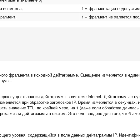
я возможна,
1 = фрагментация недопустим
рагмент,
1 = фрагмент не является по
ого фрагмента в исходной дейтаграмме. Смещение измеряется в единица
 нулю.
срок существования дейтаграммы в системе internet. Дейтаграммы с н
изменяется при обработке заголовков IP. Время измеряется в секундах
ть значение TTL, по крайней мере, на 1 (даже если обработка длилась
срока жизни дейтаграммы в систем. Это поле введено для того, чтобы м
ющего уровня, содержащийся в поле данных дейтаграммы IP. Идентифик