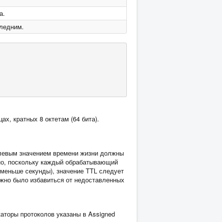
а.
следним.
х, кратных 8 октетам (64 бита).
улевым значением времени жизни должны
, но, поскольку каждый обрабатывающий
 меньше секунды), значение TTL следует
ожно было избавиться от недоставленных
аторы протоколов указаны в Assigned