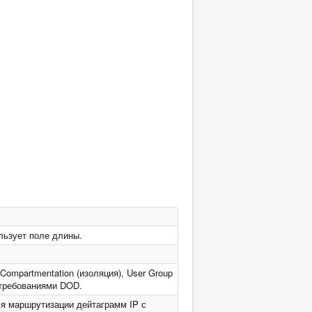
ользует поле длины.
 Compartmentation (изоляция), User Group
с требованиями DOD.
ля маршрутизации дейтаграмм IP с