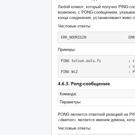
Любой клиент, который получил PING-соо
возможно, с PONG-сообщением, указывая 
конца соединения, устанавливают живо л
Числовые ответы:
ERR_NOORIGIN                    ERR
Примеры:
PING tolsun.oulu.fi             ; с
                                ; серверу для проверки живости соединения.

PING WiZ                        ; P
4.6.3. Pong-сообщение
Команда:
Параметры:
PONG является ответной реакцией на PI
<daemon> является именем демона, кото
Числовые ответы: