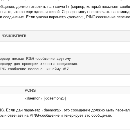
бщение, должен ответить на <server1> (сервер, который посылает сообщ
на то, что он еще здесь и живой. Серверы могут не отвечать на команды
и соединение. Если указан параметр <server2>, PING'сообщение перена
_NOSUCHSERVER
ервер послал PING-сообщение другому

ING-сообщение послано никнейму WiZ
PONG
<daemon> [<daemon2>]
NG. Если дан параметр <daemon2>, это сообщение должно быть перена
рый отвечает на PING-сообщение и генерирует это сообщение.