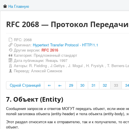
На Главную
RFC 2068 — Протокол Передачи 
RFC: 2068
Оригинал:
Hypertext Transfer Protocol - HTTP/1.1
Другие версии:
RFC 2616
Категория:
Предложенный стандарт
Дата публикации:
Январь 1997
Авторы:
R. Fielding
,
J.Gettys
,
J. Mogul
,
H. Frystyk
,
T. Berners-L
Перевод:
Алексей Симонов
Одной Страницей
⇐
←
29
30
31
32
33
3
7. Объект (Entity)
Сообщения запросов и ответов МОГУТ передать объект, если иное не
полей заголовка объекта (entity-header) и тела объекта (entity-body),
Этот раздел относится как к отправителю, так и к получателю, то ест
объект.