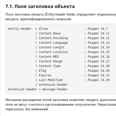
7.1. Поля заголовка объекта
Поля заголовка объекта (Entity-header fields) определяют опционал
ресурса, идентифицированного запросом.
entity-header  = Allow                    ; Раздел 14.7

               | Content-Base             ; Раздел 14.11

               | Content-Encoding         ; Раздел 14.12

               | Content-Language         ; Раздел 14.13

               | Content-Length           ; Раздел 14.14

               | Content-Location         ; Раздел 14.15

               | Content-MD5              ; Раздел 14.16

               | Content-Range            ; Раздел 14.17

               | Content-Type             ; Раздел 14.18

               | ETag                     ; Раздел 14.20

               | Expires                  ; Раздел 14.21

               | Last-Modified            ; Раздел 14.29

               | extension-header

extension-header = message-header
Механизм расширения полей заголовка позволяет вводить дополнительн
поля не могут считаться распознаваемыми получателем. Нераспозн
пересылать без изменений.