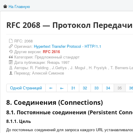
На Главную
RFC 2068 — Протокол Передачи 
RFC: 2068
Оригинал:
Hypertext Transfer Protocol - HTTP/1.1
Другие версии:
RFC 2616
Категория:
Предложенный стандарт
Дата публикации:
Январь 1997
Авторы:
R. Fielding
,
J.Gettys
,
J. Mogul
,
H. Frystyk
,
T. Berners-L
Перевод:
Алексей Симонов
Одной Страницей
⇐
←
31
32
33
34
35
3
8. Соединения (Connections)
8.1. Постоянные соединения (Persistent Conn
8.1.1. Цель
До постоянных соединений для запроса каждого URL устанавливалос