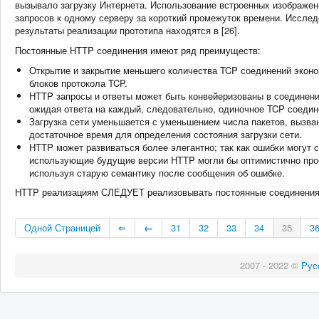
вызывало загрузку Интернета. Использование встроенных изображени
запросов к одному серверу за короткий промежуток времени. Исслед
результаты реализации прототипа находятся в [26].
Постоянные HTTP соединения имеют ряд преимуществ:
Открытие и закрытие меньшего количества TCP соединений экон
блоков протокола TCP.
HTTP запросы и ответы может быть конвейеризованы в соединени
ожидая ответа на каждый, следовательно, одиночное TCP соедин
Загрузка сети уменьшается с уменьшением числа пакетов, вызва
достаточное время для определения состояния загрузки сети.
HTTP может развиваться более элегантно; так как ошибки могут 
использующие будущие версии HTTP могли бы оптимистично пробо
используя старую семантику после сообщения об ошибке.
HTTP реализациям СЛЕДУЕТ реализовывать постоянные соединения
Одной Страницей
⇐
←
31
32
33
34
35
3
2007 - 2022 ©
Рус