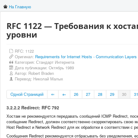
На Главную
RFC 1122 — Требования к хост
уровни
RFC: 1122
Оригинал:
Requirements for Internet Hosts - Communication Layers
Категория:
Стандарт Интернета
Дата публикации:
Октябрь 1989
Автор:
Robert Braden
Перевод:
Николай Малых
Одной Страницей
⇐
←
26
27
28
29
30
3
3.2.2.2 Redirect: RFC 792
Хостам не рекомендуется передавать сообщений ICMP Redirect, пос
сообщение Redirect, должен соответственно скорректировать свою
Host Redirect и Network Redirect для их обработки в соответствии с 
Сообщения Redirect рекомендуется отбрасывать без уведомления, ес