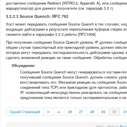
доставлено сообщение Redirect [INTRO:2, Appendix A], или сообщения 
маршрутизатор) для данного получателя (см. параграф 3.3.1).
3.2.2.3 Source Quench: RFC 792
Хост может передавать сообщения Source Quench в тех случаях, ко
входящих дейтаграмм в результате переполнения буферов сборки и
сможете найти в параграфе 2.2.3 работы [RFC1009].
При получении сообщения Source Quench уровень IP должен сообщит
общем случае транспортный или прикладной уровень должен обеспеч
которые могут передавать последовательность дейтаграмм одному а
сделать возможной реакцию на такие сообщения. Обработка сообщен
Обсуждение:
Сообщения Source Quench могут генерироваться хостами-по
получивший сообщение Source Quench, должен снизить урове
восстанавливать его. Механизм реакции на сообщения Sourc
соединений типа TCP) или прикладном (для протоколов, раб
IP, позволяющий непосредственно реагировать на сообщения
предложение пока является только экспериментальным и не
Одной Страницей
⇐
←
26
27
28
29
30
3
2007 - 2022 ©
Рус