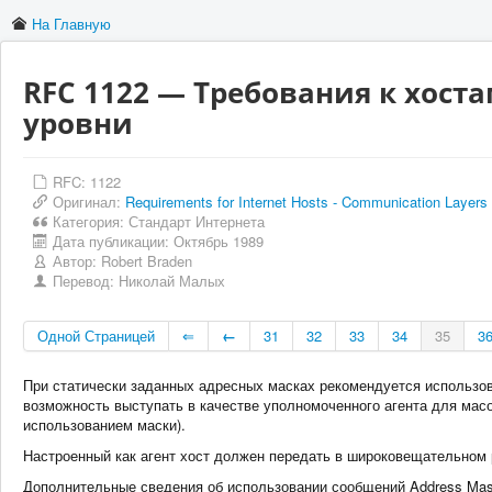
На Главную
RFC 1122 — Требования к хост
уровни
RFC: 1122
Оригинал:
Requirements for Internet Hosts - Communication Layers
Категория:
Стандарт Интернета
Дата публикации:
Октябрь 1989
Автор:
Robert Braden
Перевод:
Николай Малых
Одной Страницей
⇐
←
31
32
33
34
35
3
При статически заданных адресных масках рекомендуется использ
возможность выступать в качестве уполномоченного агента для масо
использованием маски).
Настроенный как агент хост должен передать в широковещательном
Дополнительные сведения об использовании сообщений Address Mask R