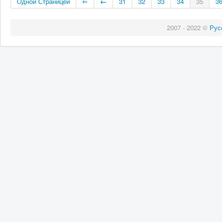
Одной Страницей
⇐
←
31
32
33
34
35
3
2007 - 2022 ©
Рус