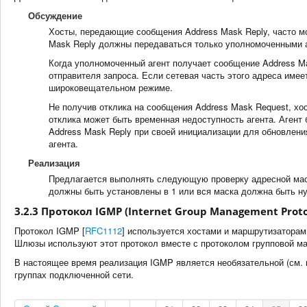
Обсуждение
Хосты, передающие сообщения Address Mask Reply, часто м
Mask Reply должны передаваться только уполномоченными а
Когда уполномоченный агент получает сообщение Address Mas
отправителя запроса. Если сетевая часть этого адреса имеет 
широковещательном режиме.
Не получив отклика на сообщения Address Mask Request, хос
отклика может быть временная недоступность агента. Аген
Address Mask Reply при своей инициализации для обновлени
агента.
Реализация
Предлагается выполнять следующую проверку адресной маск
должны быть установлены в 1 или вся маска должна быть н
3.2.3 Протокол IGMP (Internet Group Management Proto
Протокол IGMP [
RFC1112
] используется хостами и маршрутизаторами
Шлюзы используют этот протокол вместе с протоколом групповой мар
В настоящее время реализация IGMP является необязательной (см. па
группах подключенной сети.