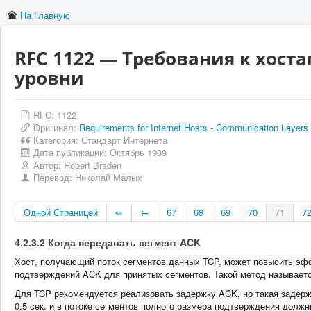
На Главную
RFC 1122 — Требования к хост
уровни
RFC: 1122
Оригинал:
Requirements for Internet Hosts - Communication Layers
Категория:
Стандарт Интернета
Дата публикации:
Октябрь 1989
Автор:
Robert Braden
Перевод:
Николай Малых
Одной Страницей
⇐
←
67
68
69
70
71
7
4.2.3.2 Когда передавать сегмент ACK
Хост, получающий поток сегментов данных TCP, может повысить эффе
подтверждений ACK для принятых сегментов. Такой метод называет
Для TCP рекомендуется реализовать задержку ACK, но такая задер
0.5 сек. и в потоке сегментов полного размера подтверждения должн