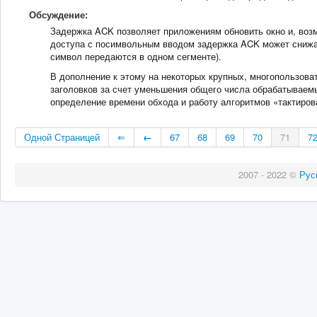
Обсуждение:
Задержка ACK позволяет приложениям обновить окно и, возм
доступа с посимвольным вводом задержка ACK может снижат
символ передаются в одном сегменте).
В дополнение к этому на некоторых крупных, многопользова
заголовков за счет уменьшения общего числа обрабатываем
определение времени обхода и работу алгоритмов «тактирова
Одной Страницей
⇐
←
67
68
69
70
71
7
2007 - 2022 ©
Рус