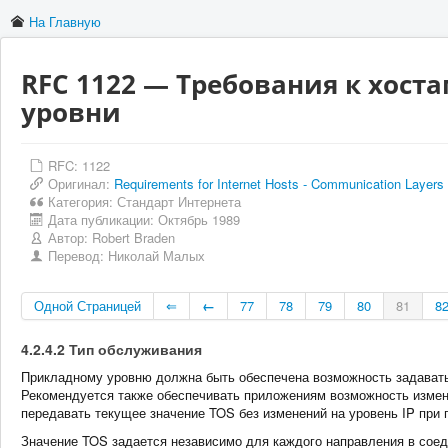
На Главную
RFC 1122 — Требования к хост
уровни
RFC: 1122
Оригинал:
Requirements for Internet Hosts - Communication Layers
Категория:
Стандарт Интернета
Дата публикации:
Октябрь 1989
Автор:
Robert Braden
Перевод:
Николай Малых
Одной Страницей
⇐
←
77
78
79
80
81
8
4.2.4.2 Тип обслуживания
Прикладному уровню должна быть обеспечена возможность задавать
Рекомендуется также обеспечивать приложениям возможность измен
передавать текущее значение TOS без изменений на уровень IP при 
Значение TOS задается независимо для каждого направления в сое