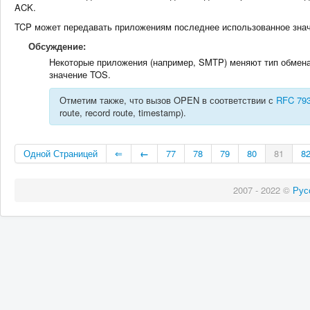
ACK.
TCP может передавать приложениям последнее использованное знач
Обсуждение:
Некоторые приложения (например, SMTP) меняют тип обмена
значение TOS.
Отметим также, что вызов OPEN в соответствии с
RFC 79
route, record route, timestamp).
Одной Страницей
⇐
←
77
78
79
80
81
8
2007 - 2022 ©
Рус