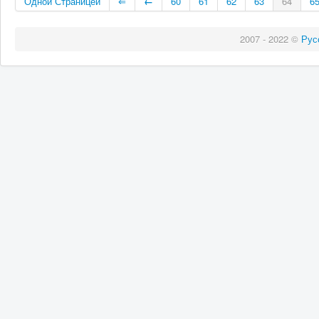
Одной Страницей
⇐
←
60
61
62
63
64
6
2007 - 2022 ©
Рус