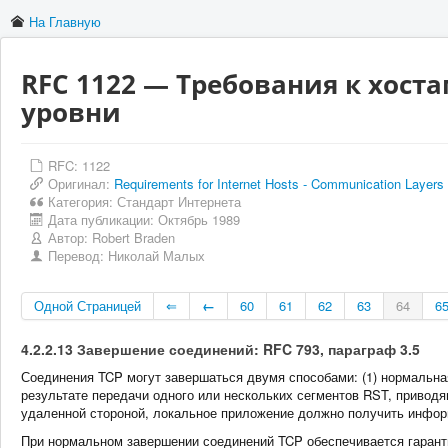
На Главную
RFC 1122 — Требования к хост
уровни
RFC: 1122
Оригинал:
Requirements for Internet Hosts - Communication Layers
Категория:
Стандарт Интернета
Дата публикации:
Октябрь 1989
Автор:
Robert Braden
Перевод:
Николай Малых
Одной Страницей
⇐
←
60
61
62
63
64
6
4.2.2.13 Завершение соединений: RFC 793, параграф 3.5
Соединения TCP могут завершаться двумя способами: (1) нормальная
результате передачи одного или нескольких сегментов RST, привод
удаленной стороной, локальное приложение должно получить информ
При нормальном завершении соединений TCP обеспечивается гаранти