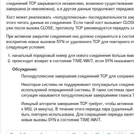
соединений TCP закрываются независимо, возможно существование 
завершена (и невозможна), а в другом данные продолжают передава
Хост может реализовать «полудуплексные» последовательности зак
этого читать данные из соединения. Если такой хост вызывает CLO
уже после вызова CLOSE, протоколу TCP рекомендуется передать с
При активном закрытии соединения оно должно сохраняться в состо
восприятие новых вызовов SYN от удаленного TCP для повторного о
следующие условия:
начальный порядковый номер для нового соединения больше мак
происходит возврат в состояние TIME-WAIT, если SYN оказываетс
Обсуждение:
Полнодуплексное завершение соединений TCP для сохранени
Некоторые системы не поддерживают полузакрытых соединен
используемой операционной системы. В таких системах при
ситуация называется полудуплексным завершением сеанса 
Изящный алгоритм завершения TCP требует, чтобы активное с
x MSL (4 минуты). В течение этого периода пара (удаленный
быть повторно использована. Для сокращения периода заня
новые вызовы SYN в состоянии TIME-WAIT.