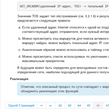
GET_SRCADDR(удаленный IP-адрес, TOS) -> локальный IP
Значение TOS задает тип обслуживания (см. 3.2.1.6) и резу
предлагаются следующие правила:
Если удаленный адрес Internet относится к одной из (по
соответствующий адрес отправителя, если нужный интер
Можно просмотреть кэш маршрутов для поиска активного
маршрут найден, можно выбрать локальный адрес IP, со
Аналогичным образом можно использовать и таблицу стати
Можно просмотреть список используемых по умолчанию 
максимальным приоритетом.
В будущем может быть определен для многодомных хостов 
определения сети, наиболее подходящей для данного получ
Реализация
Отметим, что описанный процесс по сути совпадает с марш
объединять реализацию этих функций.
Одной Страницей
⇐
←
42
43
44
45
46
4