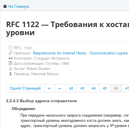
На Главную
RFC 1122 — Требования к хост
уровни
RFC: 1122
Оригинал:
Requirements for Internet Hosts - Communication Layers
Категория:
Стандарт Интернета
Дата публикации:
Октябрь 1989
Автор:
Robert Braden
Перевод:
Николай Малых
Одной Страницей
⇐
←
42
43
44
45
46
4
3.3.4.3 Выбор адреса отправителя
Обсуждение:
При передаче начального запроса соединения (например, се
транспортный уровень многодомного хоста должен знать, ка
адрес, транспортный уровень должен запросить у IP-уровня